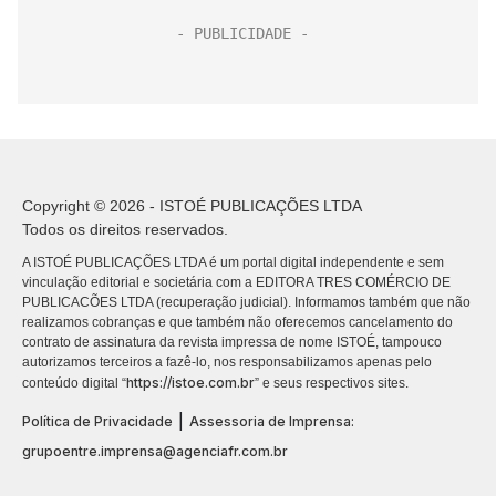
Copyright © 2026 - ISTOÉ PUBLICAÇÕES LTDA
Todos os direitos reservados.
A ISTOÉ PUBLICAÇÕES LTDA é um portal digital independente e sem
vinculação editorial e societária com a EDITORA TRES COMÉRCIO DE
PUBLICACÕES LTDA (recuperação judicial). Informamos também que não
realizamos cobranças e que também não oferecemos cancelamento do
contrato de assinatura da revista impressa de nome ISTOÉ, tampouco
autorizamos terceiros a fazê-lo, nos responsabilizamos apenas pelo
https://istoe.com.br
conteúdo digital “
” e seus respectivos sites.
|
Política de Privacidade
Assessoria de Imprensa:
grupoentre.imprensa@agenciafr.com.br