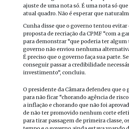
ajuste de uma nota só. É uma nota só qu
atual quadro. Não é esperar que naturalmen
Cunha disse que o governo tentou evitar
proposta de recriação da CPMF “com a gar
para demonstrar “que poderia ter algum 
governo não enviou nenhuma alternativa a
É preciso que o governo faça sua parte. Se
conseguir passar a credibilidade necess
investimento”, concluiu.
O presidente da Câmara defendeu que o go
para não ficar “chorando agência de risc
a inflação e chorando que não foi aprovad
de não ter promovido nenhum corte efeti
para tirar passagem de primeira classe, o
tempo e o governo ainda estava voando de