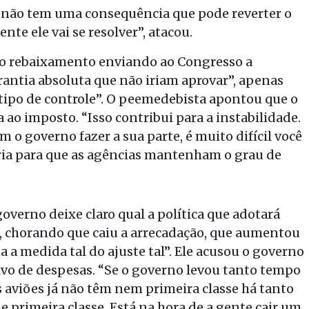
e não tem uma consequência que pode reverter o
te ele vai se resolver”, atacou.
 o rebaixamento enviando ao Congresso a
antia absoluta que não iriam aprovar”, apenas
tipo de controle”. O peemedebista apontou que o
o imposto. “Isso contribui para a instabilidade.
m o governo fazer a sua parte, é muito difícil você
ária para que as agências mantenham o grau de
verno deixe claro qual a política que adotará
o, chorando que caiu a arrecadação, que aumentou
a a medida tal do ajuste tal”. Ele acusou o governo
vo de despesas. “Se o governo levou tanto tempo
s aviões já não têm nem primeira classe há tanto
 primeira classe. Está na hora de a gente cair um