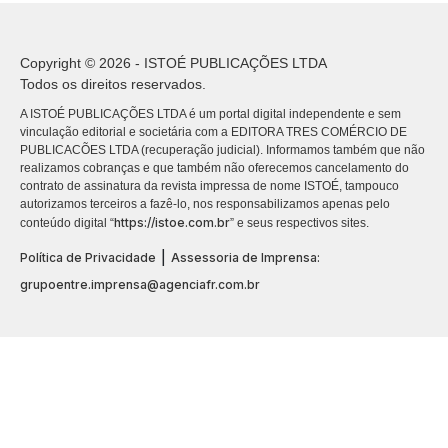
Copyright © 2026 - ISTOÉ PUBLICAÇÕES LTDA
Todos os direitos reservados.
A ISTOÉ PUBLICAÇÕES LTDA é um portal digital independente e sem
vinculação editorial e societária com a EDITORA TRES COMÉRCIO DE
PUBLICACÕES LTDA (recuperação judicial). Informamos também que não
realizamos cobranças e que também não oferecemos cancelamento do
contrato de assinatura da revista impressa de nome ISTOÉ, tampouco
autorizamos terceiros a fazê-lo, nos responsabilizamos apenas pelo
https://istoe.com.br
conteúdo digital “
” e seus respectivos sites.
|
Política de Privacidade
Assessoria de Imprensa:
grupoentre.imprensa@agenciafr.com.br