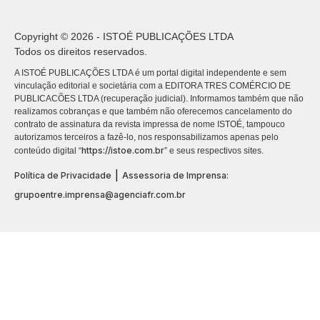
Copyright © 2026 - ISTOÉ PUBLICAÇÕES LTDA
Todos os direitos reservados.
A ISTOÉ PUBLICAÇÕES LTDA é um portal digital independente e sem
vinculação editorial e societária com a EDITORA TRES COMÉRCIO DE
PUBLICACÕES LTDA (recuperação judicial). Informamos também que não
realizamos cobranças e que também não oferecemos cancelamento do
contrato de assinatura da revista impressa de nome ISTOÉ, tampouco
autorizamos terceiros a fazê-lo, nos responsabilizamos apenas pelo
https://istoe.com.br
conteúdo digital “
” e seus respectivos sites.
|
Política de Privacidade
Assessoria de Imprensa:
grupoentre.imprensa@agenciafr.com.br