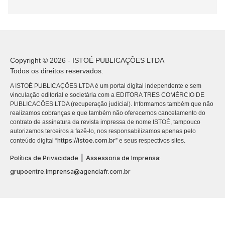
Copyright © 2026 - ISTOÉ PUBLICAÇÕES LTDA
Todos os direitos reservados.
A ISTOÉ PUBLICAÇÕES LTDA é um portal digital independente e sem
vinculação editorial e societária com a EDITORA TRES COMÉRCIO DE
PUBLICACÕES LTDA (recuperação judicial). Informamos também que não
realizamos cobranças e que também não oferecemos cancelamento do
contrato de assinatura da revista impressa de nome ISTOÉ, tampouco
autorizamos terceiros a fazê-lo, nos responsabilizamos apenas pelo
https://istoe.com.br
conteúdo digital “
” e seus respectivos sites.
|
Política de Privacidade
Assessoria de Imprensa:
grupoentre.imprensa@agenciafr.com.br