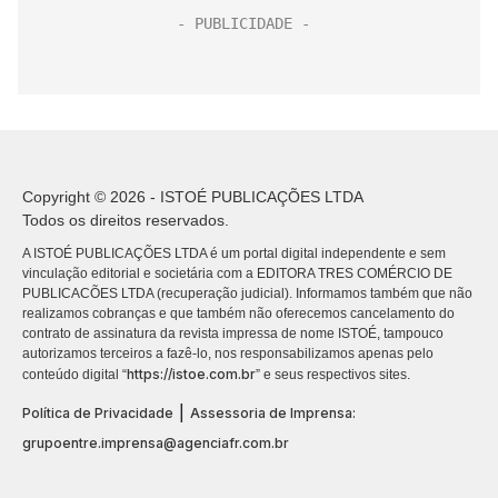
Copyright © 2026 - ISTOÉ PUBLICAÇÕES LTDA
Todos os direitos reservados.
A ISTOÉ PUBLICAÇÕES LTDA é um portal digital independente e sem
vinculação editorial e societária com a EDITORA TRES COMÉRCIO DE
PUBLICACÕES LTDA (recuperação judicial). Informamos também que não
realizamos cobranças e que também não oferecemos cancelamento do
contrato de assinatura da revista impressa de nome ISTOÉ, tampouco
autorizamos terceiros a fazê-lo, nos responsabilizamos apenas pelo
https://istoe.com.br
conteúdo digital “
” e seus respectivos sites.
|
Política de Privacidade
Assessoria de Imprensa:
grupoentre.imprensa@agenciafr.com.br