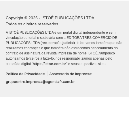
Copyright © 2026 - ISTOÉ PUBLICAÇÕES LTDA
Todos os direitos reservados.
A ISTOÉ PUBLICAÇÕES LTDA é um portal digital independente e sem
vinculação editorial e societária com a EDITORA TRES COMÉRCIO DE
PUBLICACÕES LTDA (recuperação judicial). Informamos também que não
realizamos cobranças e que também não oferecemos cancelamento do
contrato de assinatura da revista impressa de nome ISTOÉ, tampouco
autorizamos terceiros a fazê-lo, nos responsabilizamos apenas pelo
https://istoe.com.br
conteúdo digital “
” e seus respectivos sites.
|
Política de Privacidade
Assessoria de Imprensa:
grupoentre.imprensa@agenciafr.com.br