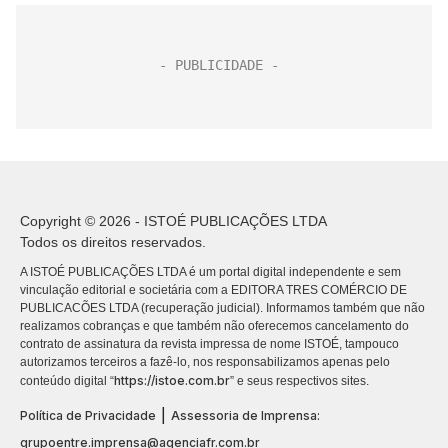
Copyright © 2026 - ISTOÉ PUBLICAÇÕES LTDA
Todos os direitos reservados.
A ISTOÉ PUBLICAÇÕES LTDA é um portal digital independente e sem
vinculação editorial e societária com a EDITORA TRES COMÉRCIO DE
PUBLICACÕES LTDA (recuperação judicial). Informamos também que não
realizamos cobranças e que também não oferecemos cancelamento do
contrato de assinatura da revista impressa de nome ISTOÉ, tampouco
autorizamos terceiros a fazê-lo, nos responsabilizamos apenas pelo
https://istoe.com.br
conteúdo digital “
” e seus respectivos sites.
|
Política de Privacidade
Assessoria de Imprensa:
grupoentre.imprensa@agenciafr.com.br