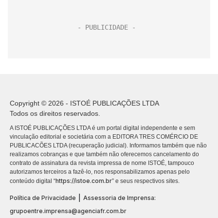
Copyright © 2026 - ISTOÉ PUBLICAÇÕES LTDA
Todos os direitos reservados.
A ISTOÉ PUBLICAÇÕES LTDA é um portal digital independente e sem
vinculação editorial e societária com a EDITORA TRES COMÉRCIO DE
PUBLICACÕES LTDA (recuperação judicial). Informamos também que não
realizamos cobranças e que também não oferecemos cancelamento do
contrato de assinatura da revista impressa de nome ISTOÉ, tampouco
autorizamos terceiros a fazê-lo, nos responsabilizamos apenas pelo
https://istoe.com.br
conteúdo digital “
” e seus respectivos sites.
|
Política de Privacidade
Assessoria de Imprensa:
grupoentre.imprensa@agenciafr.com.br