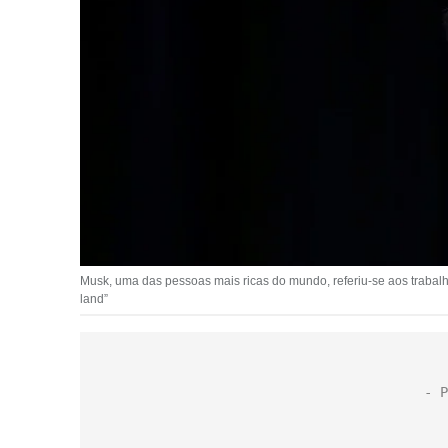
Musk, uma das pessoas mais ricas do mundo, referiu-se aos trabalha
land”