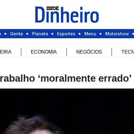
e
Gente
Planeta
Esportes
Menu
Motorshow
EIRA
ECONOMIA
NEGÓCIOS
TECN
trabalho ‘moralmente errado’