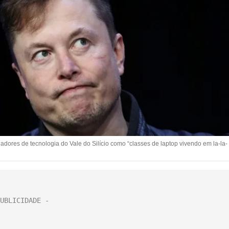
dores de tecnologia do Vale do Silício como “classes de laptop vivendo em la-la-