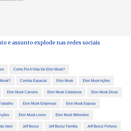
 e assunto explode nas redes sociais
ros
Como Foi A Vida De Elon Musk?
 Musk?
Corrida Espacial
Elon Musk
Elon Musk Ações
Elon Musk Carreira
Elon Musk Cidadania
Elon Musk Dicas
Trabalho
Elon Musk Empresas
Elon Musk Esposa
enções
Elon Musk Livros
Elon Musk Milionário
ta Valor
Jeff Bezoz
Jeff Bezoz Família
Jeff Bezoz Fortuna