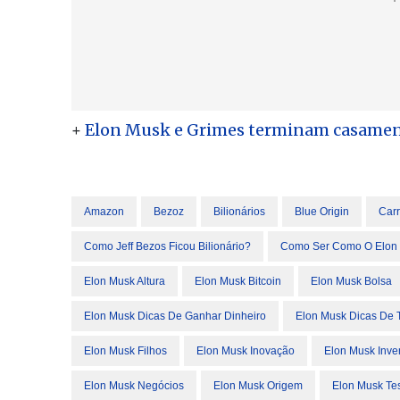
+
Elon Musk e Grimes terminam casamento
Amazon
Bezoz
Bilionários
Blue Origin
Car
Como Jeff Bezos Ficou Bilionário?
Como Ser Como O Elon
Elon Musk Altura
Elon Musk Bitcoin
Elon Musk Bolsa
Elon Musk Dicas De Ganhar Dinheiro
Elon Musk Dicas De 
Elon Musk Filhos
Elon Musk Inovação
Elon Musk Inv
Elon Musk Negócios
Elon Musk Origem
Elon Musk Tes