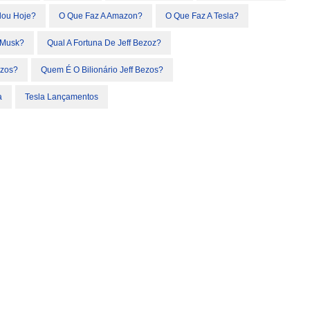
lou Hoje?
O Que Faz A Amazon?
O Que Faz A Tesla?
 Musk?
Qual A Fortuna De Jeff Bezoz?
ezos?
Quem É O Bilionário Jeff Bezos?
a
Tesla Lançamentos