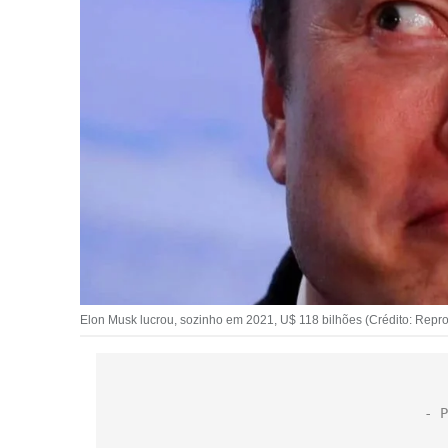
Elon Musk lucrou, sozinho em 2021, U$ 118 bilhões (Crédito: Rep