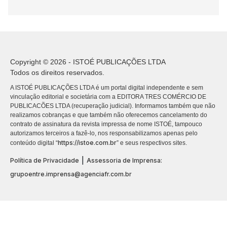
Copyright © 2026 - ISTOÉ PUBLICAÇÕES LTDA
Todos os direitos reservados.
A ISTOÉ PUBLICAÇÕES LTDA é um portal digital independente e sem
vinculação editorial e societária com a EDITORA TRES COMÉRCIO DE
PUBLICACÕES LTDA (recuperação judicial). Informamos também que não
realizamos cobranças e que também não oferecemos cancelamento do
contrato de assinatura da revista impressa de nome ISTOÉ, tampouco
autorizamos terceiros a fazê-lo, nos responsabilizamos apenas pelo
https://istoe.com.br
conteúdo digital “
” e seus respectivos sites.
|
Política de Privacidade
Assessoria de Imprensa:
grupoentre.imprensa@agenciafr.com.br