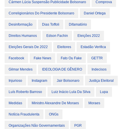
Cármen Lúcia Suspensão Publicidade Bolsonaro
Comprova
Correligionários Do Presidente Bolsonaro
Daniel Ortega
Desinformação
Dias Toffoli
Difamatório
Direitos Humanos
Edson Fachin
Eleições 2022
Eleições Gerais De 2022
Eleitores
Estadão Verifica
Facebook
Fake News
Fato Ou Fake
GETTR
Gilmar Mendes
IDEOLOGIA DE GÊNERO
Indecisos
Injurioso
Instagram
Jair Bolsonaro
Justiça Eleitoral
Luís Roberto Barroso
Luiz Inácio Lula Da Silva
Lupa
Medidas
Ministro Alexandre De Moraes
Moraes
Notícia Fraudulenta
ONGs
Organizações Não Governamentais
PGR