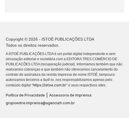
Copyright © 2026 - ISTOÉ PUBLICAÇÕES LTDA
Todos os direitos reservados.
A ISTOÉ PUBLICAÇÕES LTDA é um portal digital independente e sem
vinculação editorial e societária com a EDITORA TRES COMÉRCIO DE
PUBLICACÕES LTDA (recuperação judicial). Informamos também que não
realizamos cobranças e que também não oferecemos cancelamento do
contrato de assinatura da revista impressa de nome ISTOÉ, tampouco
autorizamos terceiros a fazê-lo, nos responsabilizamos apenas pelo
https://istoe.com.br
conteúdo digital “
” e seus respectivos sites.
|
Política de Privacidade
Assessoria de Imprensa:
grupoentre.imprensa@agenciafr.com.br