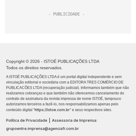
Copyright © 2026 - ISTOÉ PUBLICAÇÕES LTDA
Todos os direitos reservados.
A ISTOÉ PUBLICAÇÕES LTDA é um portal digital independente e sem
vinculação editorial e societária com a EDITORA TRES COMÉRCIO DE
PUBLICACÕES LTDA (recuperação judicial). Informamos também que não
realizamos cobranças e que também não oferecemos cancelamento do
contrato de assinatura da revista impressa de nome ISTOÉ, tampouco
autorizamos terceiros a fazê-lo, nos responsabilizamos apenas pelo
https://istoe.com.br
conteúdo digital “
” e seus respectivos sites.
|
Política de Privacidade
Assessoria de Imprensa:
grupoentre.imprensa@agenciafr.com.br