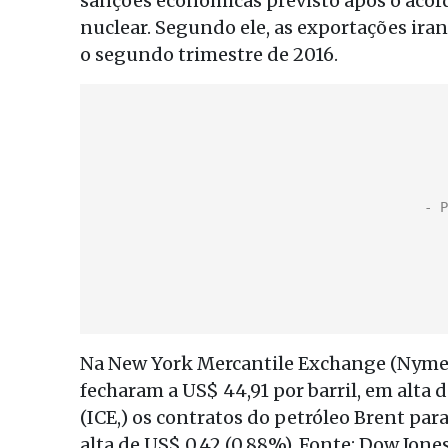
sanções econômicas previsto após o acor
nuclear. Segundo ele, as exportações ira
o segundo trimestre de 2016.
Na New York Mercantile Exchange (Nymex
fecharam a US$ 44,91 por barril, em alta 
(ICE,) os contratos do petróleo Brent par
alta de US$ 0,42 (0,88%). Fonte: Dow Jone