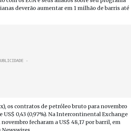
do com os EUA e seus aliados sobre seu programa
nianas deverão aumentar em 1 milhão de barris até
), os contratos de petróleo bruto para novembro
de US$ 0,43 (0,97%). Na Intercontinental Exchange
a novembro fecharam a US$ 48,17 por barril, em
s Newswires.