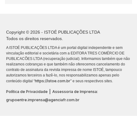
Copyright © 2026 - ISTOÉ PUBLICAÇÕES LTDA
Todos os direitos reservados.
A ISTOÉ PUBLICAÇÕES LTDA é um portal digital independente e sem
vinculação editorial e societária com a EDITORA TRES COMÉRCIO DE
PUBLICACÕES LTDA (recuperação judicial). Informamos também que não
realizamos cobranças e que também não oferecemos cancelamento do
contrato de assinatura da revista impressa de nome ISTOÉ, tampouco
autorizamos terceiros a fazê-lo, nos responsabilizamos apenas pelo
https://istoe.com.br
conteúdo digital “
” e seus respectivos sites.
|
Política de Privacidade
Assessoria de Imprensa:
grupoentre.imprensa@agenciafr.com.br