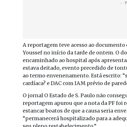
A reportagem teve acesso ao documento q
Youssef no início da tarde de ontem. O d
encaminhado ao hospital após apresentar
estava deitado, evento precedido de tont
ao termo envenenamento. Está escrito: “sí
cardíaca? e DAC com IAM prévio de parede
O jornal O Estado de S. Paulo não conseg
reportagem apurou que a nota da PF foi r
estancar boatos de que a causa seria en
“permanecerá hospitalizado para a adequ
seu pleno restabelecimento.”