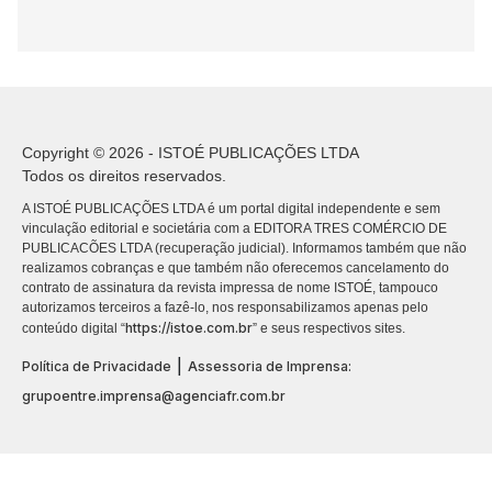
Copyright © 2026 - ISTOÉ PUBLICAÇÕES LTDA
Todos os direitos reservados.
A ISTOÉ PUBLICAÇÕES LTDA é um portal digital independente e sem
vinculação editorial e societária com a EDITORA TRES COMÉRCIO DE
PUBLICACÕES LTDA (recuperação judicial). Informamos também que não
realizamos cobranças e que também não oferecemos cancelamento do
contrato de assinatura da revista impressa de nome ISTOÉ, tampouco
autorizamos terceiros a fazê-lo, nos responsabilizamos apenas pelo
https://istoe.com.br
conteúdo digital “
” e seus respectivos sites.
|
Política de Privacidade
Assessoria de Imprensa:
grupoentre.imprensa@agenciafr.com.br