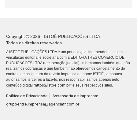
Copyright © 2026 - ISTOÉ PUBLICAÇÕES LTDA
Todos os direitos reservados.
A ISTOÉ PUBLICAÇÕES LTDA é um portal digital independente e sem
vinculação editorial e societária com a EDITORA TRES COMÉRCIO DE
PUBLICACÕES LTDA (recuperação judicial). Informamos também que não
realizamos cobranças e que também não oferecemos cancelamento do
contrato de assinatura da revista impressa de nome ISTOÉ, tampouco
autorizamos terceiros a fazê-lo, nos responsabilizamos apenas pelo
https://istoe.com.br
conteúdo digital “
” e seus respectivos sites.
|
Política de Privacidade
Assessoria de Imprensa:
grupoentre.imprensa@agenciafr.com.br