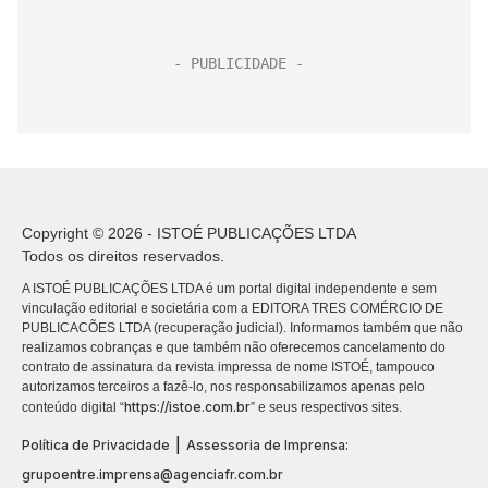
Copyright © 2026 - ISTOÉ PUBLICAÇÕES LTDA
Todos os direitos reservados.
A ISTOÉ PUBLICAÇÕES LTDA é um portal digital independente e sem
vinculação editorial e societária com a EDITORA TRES COMÉRCIO DE
PUBLICACÕES LTDA (recuperação judicial). Informamos também que não
realizamos cobranças e que também não oferecemos cancelamento do
contrato de assinatura da revista impressa de nome ISTOÉ, tampouco
autorizamos terceiros a fazê-lo, nos responsabilizamos apenas pelo
https://istoe.com.br
conteúdo digital “
” e seus respectivos sites.
|
Política de Privacidade
Assessoria de Imprensa:
grupoentre.imprensa@agenciafr.com.br