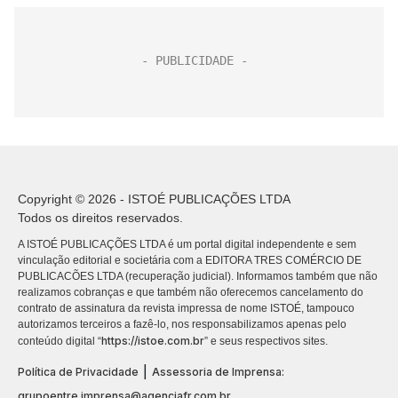
Copyright © 2026 - ISTOÉ PUBLICAÇÕES LTDA
Todos os direitos reservados.
A ISTOÉ PUBLICAÇÕES LTDA é um portal digital independente e sem
vinculação editorial e societária com a EDITORA TRES COMÉRCIO DE
PUBLICACÕES LTDA (recuperação judicial). Informamos também que não
realizamos cobranças e que também não oferecemos cancelamento do
contrato de assinatura da revista impressa de nome ISTOÉ, tampouco
autorizamos terceiros a fazê-lo, nos responsabilizamos apenas pelo
https://istoe.com.br
conteúdo digital “
” e seus respectivos sites.
|
Política de Privacidade
Assessoria de Imprensa:
grupoentre.imprensa@agenciafr.com.br