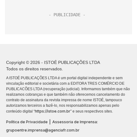
Copyright © 2026 - ISTOÉ PUBLICAÇÕES LTDA
Todos os direitos reservados.
A ISTOÉ PUBLICAÇÕES LTDA é um portal digital independente e sem
vinculação editorial e societária com a EDITORA TRES COMÉRCIO DE
PUBLICACÕES LTDA (recuperação judicial). Informamos também que não
realizamos cobranças e que também não oferecemos cancelamento do
contrato de assinatura da revista impressa de nome ISTOÉ, tampouco
autorizamos terceiros a fazê-lo, nos responsabilizamos apenas pelo
https://istoe.com.br
conteúdo digital “
” e seus respectivos sites.
|
Política de Privacidade
Assessoria de Imprensa:
grupoentre.imprensa@agenciafr.com.br