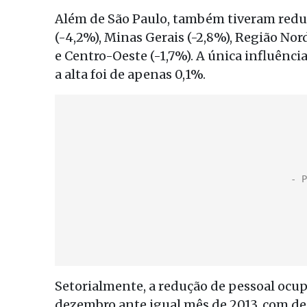
Além de São Paulo, também tiveram reduç
(-4,2%), Minas Gerais (-2,8%), Região Nord
e Centro-Oeste (-1,7%). A única influênc
a alta foi de apenas 0,1%.
Setorialmente, a redução de pessoal ocup
dezembro ante igual mês de 2013, com de