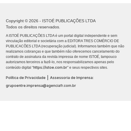
Copyright © 2026 - ISTOÉ PUBLICAÇÕES LTDA
Todos os direitos reservados.
A ISTOÉ PUBLICAÇÕES LTDA é um portal digital independente e sem
vinculação editorial e societária com a EDITORA TRES COMÉRCIO DE
PUBLICACÕES LTDA (recuperação judicial). Informamos também que não
realizamos cobranças e que também não oferecemos cancelamento do
contrato de assinatura da revista impressa de nome ISTOÉ, tampouco
autorizamos terceiros a fazê-lo, nos responsabilizamos apenas pelo
https://istoe.com.br
conteúdo digital “
” e seus respectivos sites.
|
Política de Privacidade
Assessoria de Imprensa:
grupoentre.imprensa@agenciafr.com.br