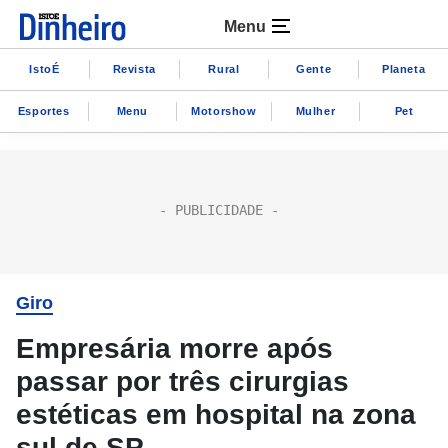
Menu
IstoÉ
Revista
Rural
Gente
Planeta
Esportes
Menu
Motorshow
Mulher
Pet
Giro
Empresária morre após
passar por três cirurgias
estéticas em hospital na zona
sul de SP