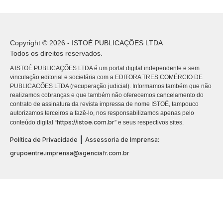
Copyright © 2026 - ISTOÉ PUBLICAÇÕES LTDA
Todos os direitos reservados.
A ISTOÉ PUBLICAÇÕES LTDA é um portal digital independente e sem
vinculação editorial e societária com a EDITORA TRES COMÉRCIO DE
PUBLICACÕES LTDA (recuperação judicial). Informamos também que não
realizamos cobranças e que também não oferecemos cancelamento do
contrato de assinatura da revista impressa de nome ISTOÉ, tampouco
autorizamos terceiros a fazê-lo, nos responsabilizamos apenas pelo
https://istoe.com.br
conteúdo digital “
” e seus respectivos sites.
|
Política de Privacidade
Assessoria de Imprensa:
grupoentre.imprensa@agenciafr.com.br