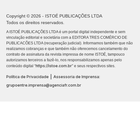
Copyright © 2026 - ISTOÉ PUBLICAÇÕES LTDA
Todos os direitos reservados.
A ISTOÉ PUBLICAÇÕES LTDA é um portal digital independente e sem
vinculação editorial e societária com a EDITORA TRES COMÉRCIO DE
PUBLICACÕES LTDA (recuperação judicial). Informamos também que não
realizamos cobranças e que também não oferecemos cancelamento do
contrato de assinatura da revista impressa de nome ISTOÉ, tampouco
autorizamos terceiros a fazê-lo, nos responsabilizamos apenas pelo
https://istoe.com.br
conteúdo digital “
” e seus respectivos sites.
|
Política de Privacidade
Assessoria de Imprensa:
grupoentre.imprensa@agenciafr.com.br