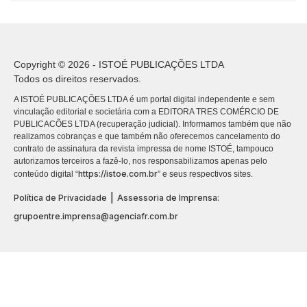
Copyright © 2026 - ISTOÉ PUBLICAÇÕES LTDA
Todos os direitos reservados.
A ISTOÉ PUBLICAÇÕES LTDA é um portal digital independente e sem
vinculação editorial e societária com a EDITORA TRES COMÉRCIO DE
PUBLICACÕES LTDA (recuperação judicial). Informamos também que não
realizamos cobranças e que também não oferecemos cancelamento do
contrato de assinatura da revista impressa de nome ISTOÉ, tampouco
autorizamos terceiros a fazê-lo, nos responsabilizamos apenas pelo
https://istoe.com.br
conteúdo digital “
” e seus respectivos sites.
|
Política de Privacidade
Assessoria de Imprensa:
grupoentre.imprensa@agenciafr.com.br