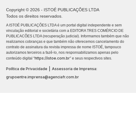
Copyright © 2026 - ISTOÉ PUBLICAÇÕES LTDA
Todos os direitos reservados.
A ISTOÉ PUBLICAÇÕES LTDA é um portal digital independente e sem
vinculação editorial e societária com a EDITORA TRES COMÉRCIO DE
PUBLICACÕES LTDA (recuperação judicial). Informamos também que não
realizamos cobranças e que também não oferecemos cancelamento do
contrato de assinatura da revista impressa de nome ISTOÉ, tampouco
autorizamos terceiros a fazê-lo, nos responsabilizamos apenas pelo
https://istoe.com.br
conteúdo digital “
” e seus respectivos sites.
|
Política de Privacidade
Assessoria de Imprensa:
grupoentre.imprensa@agenciafr.com.br