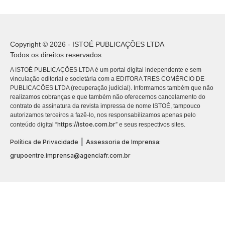
Copyright © 2026 - ISTOÉ PUBLICAÇÕES LTDA
Todos os direitos reservados.
A ISTOÉ PUBLICAÇÕES LTDA é um portal digital independente e sem
vinculação editorial e societária com a EDITORA TRES COMÉRCIO DE
PUBLICACÕES LTDA (recuperação judicial). Informamos também que não
realizamos cobranças e que também não oferecemos cancelamento do
contrato de assinatura da revista impressa de nome ISTOÉ, tampouco
autorizamos terceiros a fazê-lo, nos responsabilizamos apenas pelo
https://istoe.com.br
conteúdo digital “
” e seus respectivos sites.
|
Política de Privacidade
Assessoria de Imprensa:
grupoentre.imprensa@agenciafr.com.br