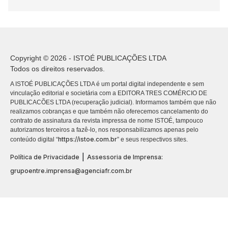
Copyright © 2026 - ISTOÉ PUBLICAÇÕES LTDA
Todos os direitos reservados.
A ISTOÉ PUBLICAÇÕES LTDA é um portal digital independente e sem
vinculação editorial e societária com a EDITORA TRES COMÉRCIO DE
PUBLICACÕES LTDA (recuperação judicial). Informamos também que não
realizamos cobranças e que também não oferecemos cancelamento do
contrato de assinatura da revista impressa de nome ISTOÉ, tampouco
autorizamos terceiros a fazê-lo, nos responsabilizamos apenas pelo
https://istoe.com.br
conteúdo digital “
” e seus respectivos sites.
|
Política de Privacidade
Assessoria de Imprensa:
grupoentre.imprensa@agenciafr.com.br