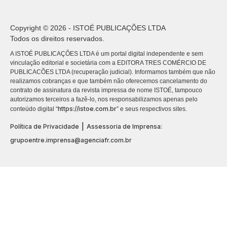
Copyright © 2026 - ISTOÉ PUBLICAÇÕES LTDA
Todos os direitos reservados.
A ISTOÉ PUBLICAÇÕES LTDA é um portal digital independente e sem
vinculação editorial e societária com a EDITORA TRES COMÉRCIO DE
PUBLICACÕES LTDA (recuperação judicial). Informamos também que não
realizamos cobranças e que também não oferecemos cancelamento do
contrato de assinatura da revista impressa de nome ISTOÉ, tampouco
autorizamos terceiros a fazê-lo, nos responsabilizamos apenas pelo
https://istoe.com.br
conteúdo digital “
” e seus respectivos sites.
|
Política de Privacidade
Assessoria de Imprensa:
grupoentre.imprensa@agenciafr.com.br