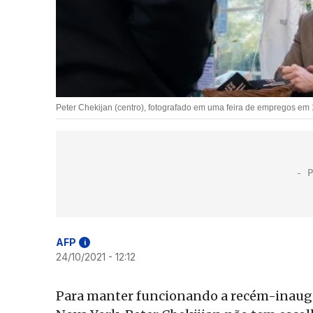
Peter Chekijan (centro), fotografado em uma feira de empregos em 
AFP
i
24/10/2021 - 12:12
Para manter funcionando a recém-inaugur