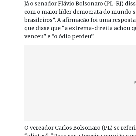
Já o senador Flávio Bolsonaro (PL-RJ) dis
com o maior líder democrata do mundo 
brasileiros”. A afirmação foi uma respos
que disse que “a extrema-direita achou que
venceu” e “o ódio perdeu”.
O vereador Carlos Bolsonaro (PL) se refer
“idiotas”. “Deve ser a terceira reunião e