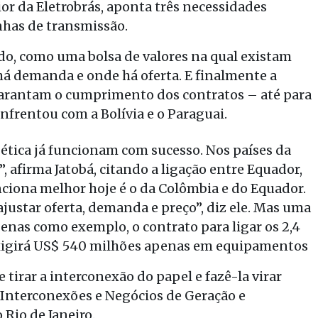
r da Eletrobrás, aponta três necessidades
nhas de transmissão.
do, como uma bolsa de valores na qual existam
há demanda e onde há oferta. E finalmente a
garantam o cumprimento dos contratos – até para
enfrentou com a Bolívia e o Paraguai.
tica já funcionam com sucesso. Nos países da
 afirma Jatobá, citando a ligação entre Equador,
ciona melhor hoje é o da Colômbia e do Equador.
ajustar oferta, demanda e preço”, diz ele. Mas uma
penas como exemplo, o contrato para ligar os 2,4
exigirá US$ 540 milhões apenas em equipamentos
 tirar a interconexão do papel e fazê-la virar
 Interconexões e Negócios de Geração e
Rio de Janeiro.