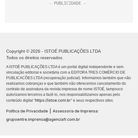
Copyright © 2026 - ISTOÉ PUBLICAÇÕES LTDA
Todos os direitos reservados.
A ISTOÉ PUBLICAÇÕES LTDA é um portal digital independente e sem
vinculação editorial e societária com a EDITORA TRES COMÉRCIO DE
PUBLICACÕES LTDA (recuperação judicial). Informamos também que não
realizamos cobranças e que também não oferecemos cancelamento do
contrato de assinatura da revista impressa de nome ISTOÉ, tampouco
autorizamos terceiros a fazê-lo, nos responsabilizamos apenas pelo
https://istoe.com.br
conteúdo digital “
” e seus respectivos sites.
|
Política de Privacidade
Assessoria de Imprensa:
grupoentre.imprensa@agenciafr.com.br