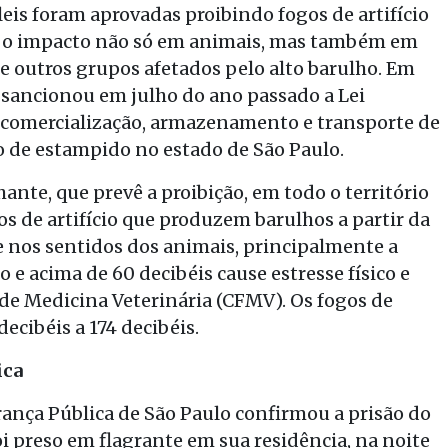
leis foram aprovadas proibindo fogos de artifício
r o impacto não só em animais, mas também em
 e outros grupos afetados pelo alto barulho. Em
 sancionou em julho do ano passado a Lei
a, comercialização, armazenamento e transporte de
ico de estampido no estado de São Paulo.
nte, que prevê a proibição, em todo o território
os de artifício que produzem barulhos a partir da
e nos sentidos dos animais, principalmente a
 e acima de 60 decibéis cause estresse físico e
de Medicina Veterinária (CFMV). Os fogos de
ecibéis a 174 decibéis.
ica
rança Pública de São Paulo confirmou a prisão do
foi preso em flagrante em sua residência, na noite