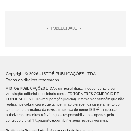
Copyright © 2026 - ISTOÉ PUBLICAÇÕES LTDA
Todos os direitos reservados.
A ISTOÉ PUBLICAÇÕES LTDA é um portal digital independente e sem
vinculação editorial e societária com a EDITORA TRES COMÉRCIO DE
PUBLICACÕES LTDA (recuperação judicial). Informamos também que não
realizamos cobranças e que também não oferecemos cancelamento do
contrato de assinatura da revista impressa de nome ISTOÉ, tampouco
autorizamos terceiros a fazê-lo, nos responsabilizamos apenas pelo
https://istoe.com.br
conteúdo digital “
” e seus respectivos sites.
|
Política de Privacidade
Assessoria de Imprensa: