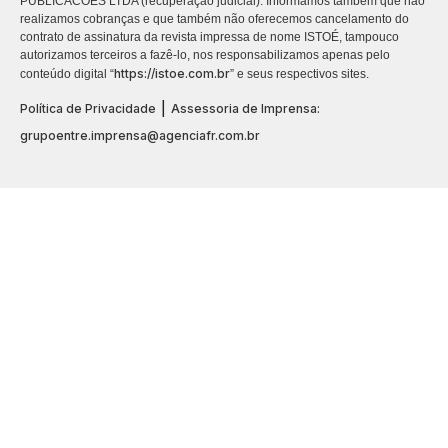
PUBLICACÕES LTDA (recuperação judicial). Informamos também que não
realizamos cobranças e que também não oferecemos cancelamento do
contrato de assinatura da revista impressa de nome ISTOÉ, tampouco
autorizamos terceiros a fazê-lo, nos responsabilizamos apenas pelo
https://istoe.com.br
conteúdo digital “
” e seus respectivos sites.
|
Política de Privacidade
Assessoria de Imprensa:
grupoentre.imprensa@agenciafr.com.br