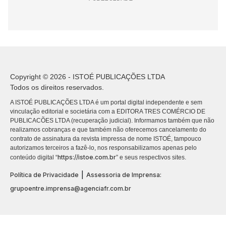
Copyright © 2026 - ISTOÉ PUBLICAÇÕES LTDA
Todos os direitos reservados.
A ISTOÉ PUBLICAÇÕES LTDA é um portal digital independente e sem
vinculação editorial e societária com a EDITORA TRES COMÉRCIO DE
PUBLICACÕES LTDA (recuperação judicial). Informamos também que não
realizamos cobranças e que também não oferecemos cancelamento do
contrato de assinatura da revista impressa de nome ISTOÉ, tampouco
autorizamos terceiros a fazê-lo, nos responsabilizamos apenas pelo
https://istoe.com.br
conteúdo digital “
” e seus respectivos sites.
|
Política de Privacidade
Assessoria de Imprensa:
grupoentre.imprensa@agenciafr.com.br