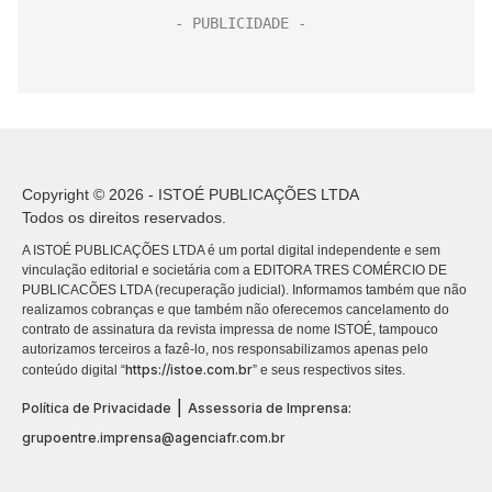
Copyright © 2026 - ISTOÉ PUBLICAÇÕES LTDA
Todos os direitos reservados.
A ISTOÉ PUBLICAÇÕES LTDA é um portal digital independente e sem
vinculação editorial e societária com a EDITORA TRES COMÉRCIO DE
PUBLICACÕES LTDA (recuperação judicial). Informamos também que não
realizamos cobranças e que também não oferecemos cancelamento do
contrato de assinatura da revista impressa de nome ISTOÉ, tampouco
autorizamos terceiros a fazê-lo, nos responsabilizamos apenas pelo
https://istoe.com.br
conteúdo digital “
” e seus respectivos sites.
|
Política de Privacidade
Assessoria de Imprensa:
grupoentre.imprensa@agenciafr.com.br