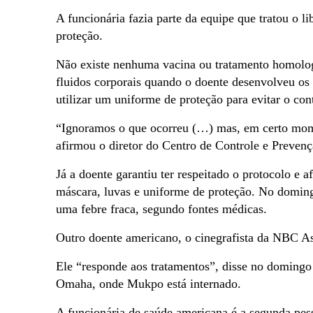
A funcionária fazia parte da equipe que tratou o li
proteção.
Não existe nenhuma vacina ou tratamento homologa
fluidos corporais quando o doente desenvolveu os 
utilizar um uniforme de proteção para evitar o con
“Ignoramos o que ocorreu (…) mas, em certo mome
afirmou o diretor do Centro de Controle e Preve
Já a doente garantiu ter respeitado o protocolo 
máscara, luvas e uniforme de proteção. No doming
uma febre fraca, segundo fontes médicas.
Outro doente americano, o cinegrafista da NBC A
Ele “responde aos tratamentos”, disse no doming
Omaha, onde Mukpo está internado.
A funcionária de saúde americana é a segunda pess