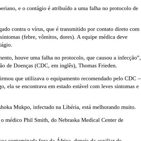
beriano, e o contágio é atribuído a uma falha no protocolo de
do contra o vírus, que é transmitido por contato direto com
sintomas (febre, vômitos, dores). A equipe médica deve
tágio.
nto, houve uma falha no protocolo, que causou a infecção”,
nção de Doenças (CDC, em inglês), Thomas Frieden.
e afirmou que utilizava o equipamento recomendado pelo CDC –
o, ela se encontrava em estado estável com leves sintomas e
shoka Mukpo, infectado na Libéria, está melhorando muito.
o o médico Phil Smith, do Nebraska Medical Center de
oa contaminada fora da África, depois da auxiliar de