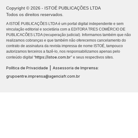
Copyright © 2026 - ISTOÉ PUBLICAÇÕES LTDA
Todos os direitos reservados.
A ISTOÉ PUBLICAÇÕES LTDA é um portal digital independente e sem
vinculação editorial e societária com a EDITORA TRES COMÉRCIO DE
PUBLICACÕES LTDA (recuperação judicial). Informamos também que não
realizamos cobranças e que também não oferecemos cancelamento do
contrato de assinatura da revista impressa de nome ISTOÉ, tampouco
autorizamos terceiros a fazê-lo, nos responsabilizamos apenas pelo
https://istoe.com.br
conteúdo digital “
” e seus respectivos sites.
|
Política de Privacidade
Assessoria de Imprensa:
grupoentre.imprensa@agenciafr.com.br