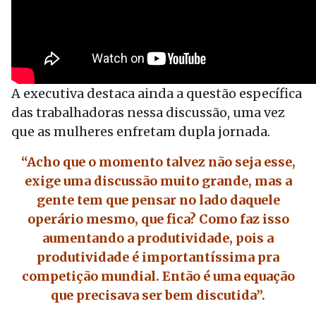
A executiva destaca ainda a questão específica
das trabalhadoras nessa discussão, uma vez
que as mulheres enfretam dupla jornada.
“Acho que o momento talvez não seja esse,
exige uma discussão muito grande, mas a
gente tem que pensar no lado daquele
operário mesmo, que fica? Como faz isso
aumentando a produtividade, pois a
produtividade é importantíssima pra
competição mundial. Então é uma equação
que precisava ser bem discutida”.