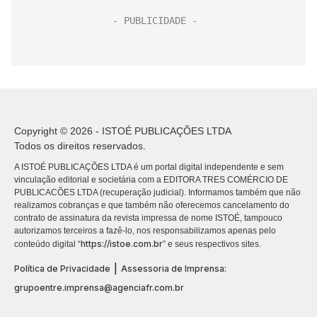
Copyright © 2026 - ISTOÉ PUBLICAÇÕES LTDA
Todos os direitos reservados.
A ISTOÉ PUBLICAÇÕES LTDA é um portal digital independente e sem
vinculação editorial e societária com a EDITORA TRES COMÉRCIO DE
PUBLICACÕES LTDA (recuperação judicial). Informamos também que não
realizamos cobranças e que também não oferecemos cancelamento do
contrato de assinatura da revista impressa de nome ISTOÉ, tampouco
autorizamos terceiros a fazê-lo, nos responsabilizamos apenas pelo
https://istoe.com.br
conteúdo digital “
” e seus respectivos sites.
|
Política de Privacidade
Assessoria de Imprensa:
grupoentre.imprensa@agenciafr.com.br