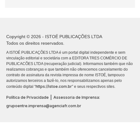
Copyright © 2026 - ISTOÉ PUBLICAÇÕES LTDA
Todos os direitos reservados.
A ISTOÉ PUBLICAÇÕES LTDA é um portal digital independente e sem
vinculação editorial e societária com a EDITORA TRES COMÉRCIO DE
PUBLICACÕES LTDA (recuperação judicial). Informamos também que não
realizamos cobranças e que também não oferecemos cancelamento do
contrato de assinatura da revista impressa de nome ISTOÉ, tampouco
autorizamos terceiros a fazê-lo, nos responsabilizamos apenas pelo
https://istoe.com.br
conteúdo digital “
” e seus respectivos sites.
|
Política de Privacidade
Assessoria de Imprensa:
grupoentre.imprensa@agenciafr.com.br