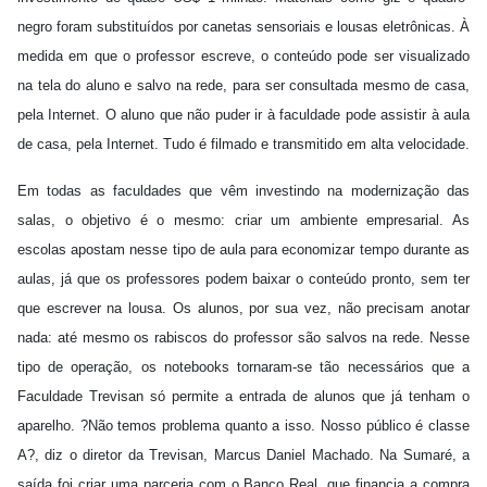
negro foram substituídos por canetas sensoriais e lousas eletrônicas. À
medida em que o professor escreve, o conteúdo pode ser visualizado
na tela do aluno e salvo na rede, para ser consultada mesmo de casa,
pela Internet. O aluno que não puder ir à faculdade pode assistir à aula
de casa, pela Internet. Tudo é filmado e transmitido em alta velocidade.
Em todas as faculdades que vêm investindo na modernização das
salas, o objetivo é o mesmo: criar um ambiente empresarial. As
escolas apostam nesse tipo de aula para economizar tempo durante as
aulas, já que os professores podem baixar o conteúdo pronto, sem ter
que escrever na lousa. Os alunos, por sua vez, não precisam anotar
nada: até mesmo os rabiscos do professor são salvos na rede. Nesse
tipo de operação, os notebooks tornaram-se tão necessários que a
Faculdade Trevisan só permite a entrada de alunos que já tenham o
aparelho. ?Não temos problema quanto a isso. Nosso público é classe
A?, diz o diretor da Trevisan, Marcus Daniel Machado. Na Sumaré, a
saída foi criar uma parceria com o Banco Real, que financia a compra