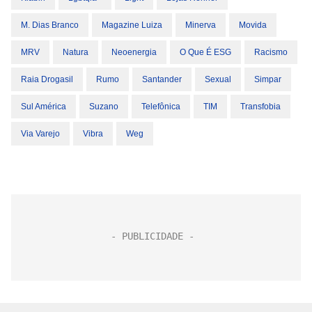
M. Dias Branco
Magazine Luiza
Minerva
Movida
MRV
Natura
Neoenergia
O Que É ESG
Racismo
Raia Drogasil
Rumo
Santander
Sexual
Simpar
Sul América
Suzano
Telefônica
TIM
Transfobia
Via Varejo
Vibra
Weg