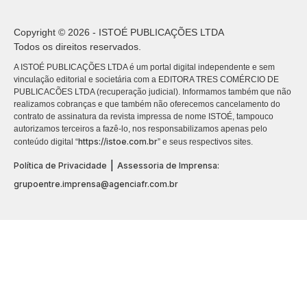
Copyright © 2026 - ISTOÉ PUBLICAÇÕES LTDA
Todos os direitos reservados.
A ISTOÉ PUBLICAÇÕES LTDA é um portal digital independente e sem
vinculação editorial e societária com a EDITORA TRES COMÉRCIO DE
PUBLICACÕES LTDA (recuperação judicial). Informamos também que não
realizamos cobranças e que também não oferecemos cancelamento do
contrato de assinatura da revista impressa de nome ISTOÉ, tampouco
autorizamos terceiros a fazê-lo, nos responsabilizamos apenas pelo
https://istoe.com.br
conteúdo digital “
” e seus respectivos sites.
|
Política de Privacidade
Assessoria de Imprensa:
grupoentre.imprensa@agenciafr.com.br