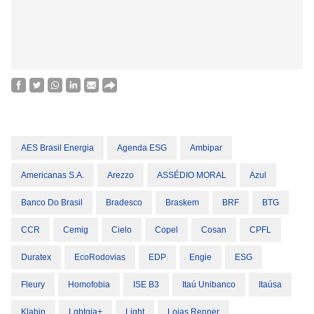
AES Brasil Energia
Agenda ESG
Ambipar
Americanas S.A.
Arezzo
ASSÉDIO MORAL
Azul
Banco Do Brasil
Bradesco
Braskem
BRF
BTG
CCR
Cemig
Cielo
Copel
Cosan
CPFL
Duratex
EcoRodovias
EDP
Engie
ESG
Fleury
Homofobia
ISE B3
Itaú Unibanco
Itaúsa
Klabin
Lgbtqia+
Light
Lojas Renner