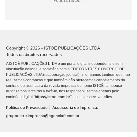
Copyright © 2026 - ISTOÉ PUBLICAÇÕES LTDA
Todos os direitos reservados.
A ISTOÉ PUBLICAÇÕES LTDA é um portal digital independente e sem
vinculação editorial e societária com a EDITORA TRES COMÉRCIO DE
PUBLICACÕES LTDA (recuperação judicial). Informamos também que não
realizamos cobranças e que também não oferecemos cancelamento do
contrato de assinatura da revista impressa de nome ISTOÉ, tampouco
autorizamos terceiros a fazê-lo, nos responsabilizamos apenas pelo
https://istoe.com.br
conteúdo digital “
” e seus respectivos sites.
|
Política de Privacidade
Assessoria de Imprensa:
grupoentre.imprensa@agenciafr.com.br