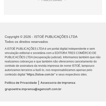
Copyright © 2026 - ISTOÉ PUBLICAÇÕES LTDA
Todos os direitos reservados.
A ISTOÉ PUBLICAÇÕES LTDA é um portal digital independente e sem
vinculação editorial e societária com a EDITORA TRES COMÉRCIO DE
PUBLICACÕES LTDA (recuperação judicial). Informamos também que não
realizamos cobranças e que também não oferecemos cancelamento do
contrato de assinatura da revista impressa de nome ISTOÉ, tampouco
autorizamos terceiros a fazê-lo, nos responsabilizamos apenas pelo
https://istoe.com.br
conteúdo digital “
” e seus respectivos sites.
|
Política de Privacidade
Assessoria de Imprensa:
grupoentre.imprensa@agenciafr.com.br