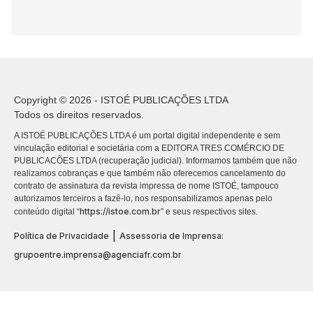
Copyright © 2026 - ISTOÉ PUBLICAÇÕES LTDA
Todos os direitos reservados.
A ISTOÉ PUBLICAÇÕES LTDA é um portal digital independente e sem
vinculação editorial e societária com a EDITORA TRES COMÉRCIO DE
PUBLICACÕES LTDA (recuperação judicial). Informamos também que não
realizamos cobranças e que também não oferecemos cancelamento do
contrato de assinatura da revista impressa de nome ISTOÉ, tampouco
autorizamos terceiros a fazê-lo, nos responsabilizamos apenas pelo
https://istoe.com.br
conteúdo digital “
” e seus respectivos sites.
|
Política de Privacidade
Assessoria de Imprensa:
grupoentre.imprensa@agenciafr.com.br