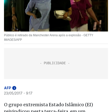
Público é retirado da Manchester Arena após a explosão - GETTY
IMAGES/AFP
AFP
i
23/05/2017 - 9:17
O grupo extremista Estado Islâmico (EI)
reivindicou nesta terça-feira, em um