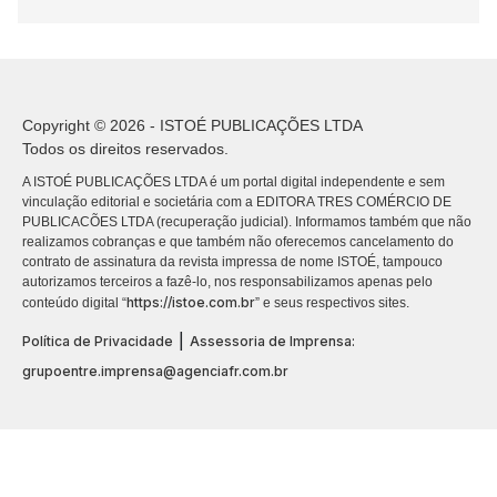
Copyright © 2026 - ISTOÉ PUBLICAÇÕES LTDA
Todos os direitos reservados.
A ISTOÉ PUBLICAÇÕES LTDA é um portal digital independente e sem
vinculação editorial e societária com a EDITORA TRES COMÉRCIO DE
PUBLICACÕES LTDA (recuperação judicial). Informamos também que não
realizamos cobranças e que também não oferecemos cancelamento do
contrato de assinatura da revista impressa de nome ISTOÉ, tampouco
autorizamos terceiros a fazê-lo, nos responsabilizamos apenas pelo
https://istoe.com.br
conteúdo digital “
” e seus respectivos sites.
|
Política de Privacidade
Assessoria de Imprensa:
grupoentre.imprensa@agenciafr.com.br